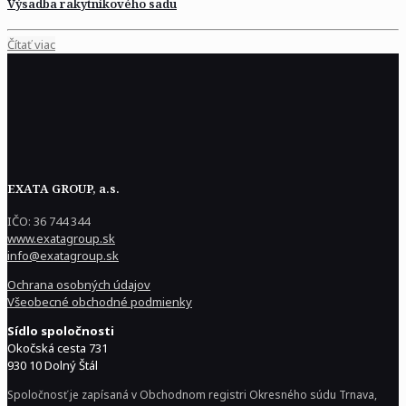
Výsadba rakytníkového sadu
Čítať viac
EXATA GROUP, a.s.
IČO: 36 744 344
www.exatagroup.sk
info@exatagroup.sk
Ochrana osobných údajov
Všeobecné obchodné podmienky
Sídlo spoločnosti
Okočská cesta 731
930 10 Dolný Štál
Spoločnosť je zapísaná v Obchodnom registri Okresného súdu Trnava,