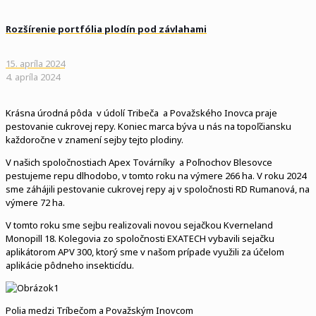
Rozšírenie portfólia plodín pod závlahami
15. apríla 2024
4. apríla 2024
Krásna úrodná pôda v údolí Tribeča a Považského Inovca praje
pestovanie cukrovej repy. Koniec marca býva u nás na topoľčiansku
každoročne v znamení sejby tejto plodiny.
V našich spoločnostiach Apex Továrníky a Poľnochov Blesovce
pestujeme repu dlhodobo, v tomto roku na výmere 266 ha. V roku 2024
sme záhájili pestovanie cukrovej repy aj v spoločnosti RD Rumanová, na
výmere 72 ha.
V tomto roku sme sejbu realizovali novou sejačkou Kverneland
Monopill 18. Kolegovia zo spoločnosti EXATECH vybavili sejačku
aplikátorom APV 300, ktorý sme v našom prípade využili za účelom
aplikácie pôdneho insekticídu.
Polia medzi Tríbečom a Považským Inovcom